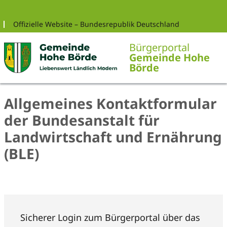
Zur Navigation springen
Zum Inhalt springen
Offizielle Website – Bundesrepublik Deutschland
Bürgerportal
Gemeinde Hohe
Börde
Allgemeines Kontaktformular
der Bundesanstalt für
Landwirtschaft und Ernährung
(BLE)
Sicherer Login zum Bürgerportal über das