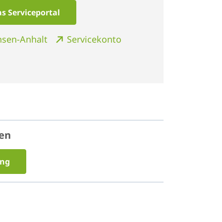
s Serviceportal
chsen-Anhalt
Servicekonto
n
hen
ung