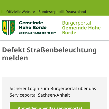
Zur Navigation springen
Zum Inhalt springen
Offizielle Website – Bundesrepublik Deutschland
Bürgerportal
Gemeinde Hohe
Börde
Defekt Straßenbeleuchtung
melden
Sicherer Login zum Bürgerportal über das
Serviceportal Sachsen-Anhalt
Anmelden über das Serviceportal