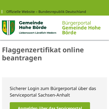
Zur Navigation springen
Zum Inhalt springen
Offizielle Website – Bundesrepublik Deutschland
Bürgerportal
Gemeinde Hohe
Börde
Flaggenzertifikat online
beantragen
Sicherer Login zum Bürgerportal über das
Serviceportal Sachsen-Anhalt
Anmelden über das Serviceportal