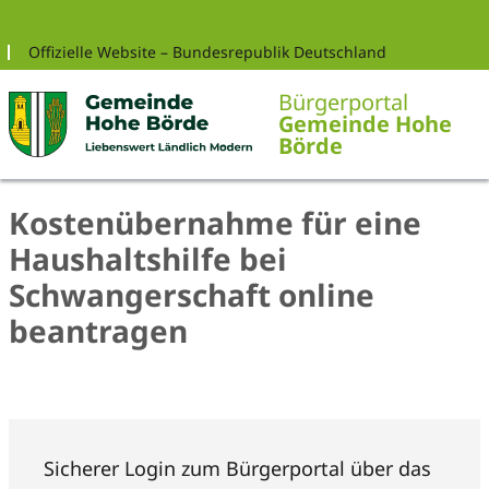
Zur Navigation springen
Zum Inhalt springen
Offizielle Website – Bundesrepublik Deutschland
Bürgerportal
Gemeinde Hohe
Börde
Kostenübernahme für eine
Haushaltshilfe bei
Schwangerschaft online
beantragen
Sicherer Login zum Bürgerportal über das