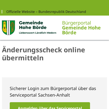
Zur Navigation springen
Zum Inhalt springen
Offizielle Website – Bundesrepublik Deutschland
Bürgerportal
Gemeinde Hohe
Börde
Änderungsscheck online
übermitteln
Sicherer Login zum Bürgerportal über das
Serviceportal Sachsen-Anhalt
Anmelden über das Serviceportal