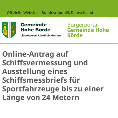
Zur Navigation springen
Zum Inhalt springen
Offizielle Website – Bundesrepublik Deutschland
Bürgerportal
Gemeinde Hohe
Börde
Online-Antrag auf
Schiffsvermessung und
Ausstellung eines
Schiffsmessbriefs für
Sportfahrzeuge bis zu einer
Länge von 24 Metern