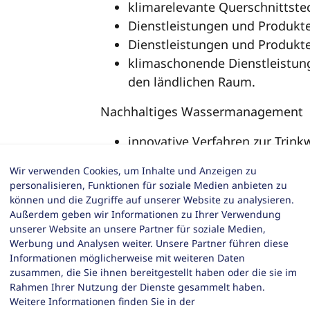
klimarelevante Querschnittste
Dienstleistungen und Produkt
Dienstleistungen und Produkt
klimaschonende Dienstleistun
den ländlichen Raum.
Nachhaltiges Wassermanagement
innovative Verfahren zur Tri
Wasseraufbereitung,
Wir verwenden Cookies, um Inhalte und Anzeigen zu
Strategien und Technologien 
personalisieren, Funktionen für soziale Medien anbieten zu
Kreislaufführung (inklusive Aqu
können und die Zugriffe auf unserer Website zu analysieren.
Außerdem geben wir Informationen zu Ihrer Verwendung
innovative Abwasser- oder R
unserer Website an unsere Partner für soziale Medien,
und Energiegewinnung aus Ab
Werbung und Analysen weiter. Unsere Partner führen diese
Konzepte und Technologien zu
Informationen möglicherweise mit weiteren Daten
Beispiel Wasser, Energie, Abf
zusammen, die Sie ihnen bereitgestellt haben oder die sie im
Rahmen Ihrer Nutzung der Dienste gesammelt haben.
von (Nähr-)Stoffen (zum Beispi
Weitere Informationen finden Sie in der
ressourcenschonende Verwertu