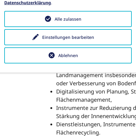
Datenschutzerklärung
.
einen vorbeugenden Grundwas
Mess-, Steuer- und Regelungst
Alle zulassen
effiziente Bewässerungstechno
ressourcen- und energieeffiz
Einstellungen bearbeiten
Steigerung der Exportfähigkeit
Nachhaltiges Flächenmanagement
Ablehnen
Technologien, Verfahren und Di
Landmanagement insbesondere 
oder Verbesserung von Bodenf
Digitalisierung von Planung, 
Flächenmanagement,
Instrumente zur Reduzierung 
Stärkung der Innenentwicklung
Dienstleistungen, Instrumente
Flächenrecycling.