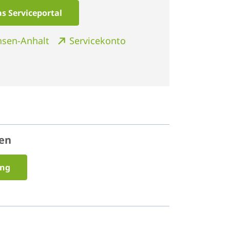
s Serviceportal
chsen-Anhalt
Servicekonto
n
hen
ung