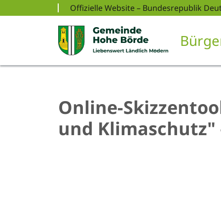
Zur Navigation springen
Zum Inhalt springen
Offizielle Website – Bundesrepublik Deu
Bürge
Online-Skizzentoo
und Klimaschutz" 