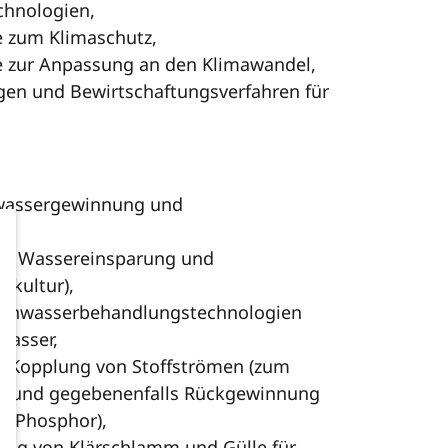
chnologien,
e zum Klimaschutz,
e zur Anpassung an den Klimawandel,
gen und Bewirtschaftungsverfahren für
nkwassergewinnung und
zur Wassereinsparung und
akultur),
egenwasserbehandlungstechnologien
wasser,
r Kopplung von Stoffströmen (zum
all) und gegebenenfalls Rückgewinnung
el Phosphor),
ng von Klärschlamm und Gülle für