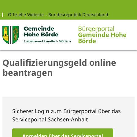
Zur Navigation springen
Zum Inhalt springen
Offizielle Website – Bundesrepublik Deutschland
Bürgerportal
Gemeinde Hohe
Börde
Qualifizierungsgeld online
beantragen
Sicherer Login zum Bürgerportal über das
Serviceportal Sachsen-Anhalt
Anmelden über das Serviceportal