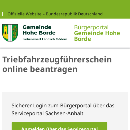
Zur Navigation springen
Zum Inhalt springen
Offizielle Website – Bundesrepublik Deutschland
Bürgerportal
Gemeinde Hohe
Börde
Triebfahrzeugführerschein
online beantragen
Sicherer Login zum Bürgerportal über das
Serviceportal Sachsen-Anhalt
Anmelden über das Serviceportal